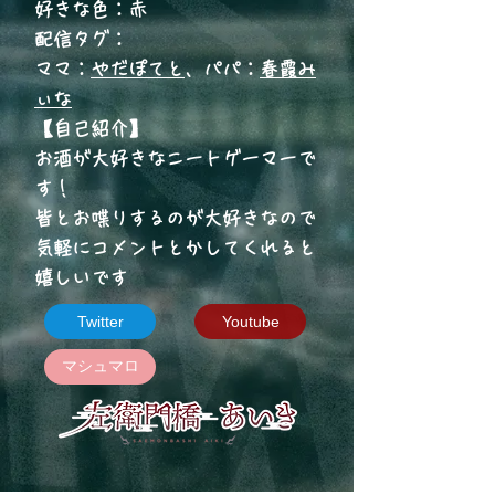
好きな色：赤
配信タグ：
​ママ：
やだぽてと
、パパ：
春霞み
ぃな
【自己紹介】
お酒が大好きなニートゲーマーで
す！
皆とお喋りするのが大好きなので
気軽にコメントとかしてくれると
嬉しいです
Twitter
Youtube
マシュマロ