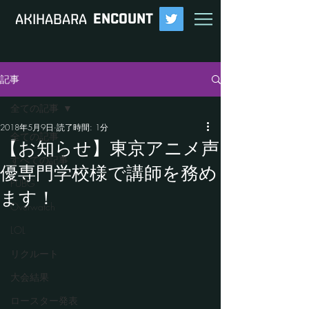
ENCOUNT
​AKIHABARA
記事
全ての記事
2018年5月9日
読了時間: 1分
全ての記事
【お知らせ】東京アニメ声
すべての記事
優専門学校様で講師を務め
PUBG
ます！
Overwatch
LOL
リクルート
大会結果
ロースター発表