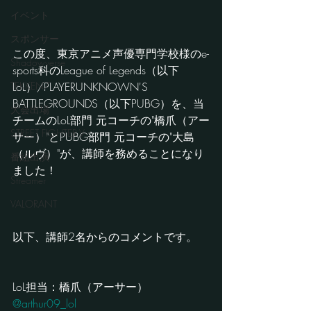
イベント
スポンサー
この度、東京アニメ声優専門学校様のe-
Shadowverse
sports科のLeague of Legends（以下
LoL）/PLAYERUNKNOWN'S 
TEKKEN7
BATTLEGROUNDS（以下PUBG）を、当
大会出場
チームのLoL部門 元コーチの"橋爪（アー
STREET FIGHTER V
サー）"とPUBG部門 元コーチの"大島
（ルヴ）"が、講師を務めることになり
番組出演
ました！
Streamer
VALORANT
以下、講師2名からのコメントです。
LoL担当：橋爪（アーサー）
@arthur09_lol