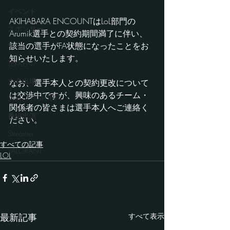
イベント
AKIHABARA ENCOUNTはLoL部門の
スポンサー
Arumik選手との契約期間満了に伴い、
該当の選手がFA状態になったことをお
Shadowverse
知らせいたします。
TEKKEN7
大会出場
なお、選手本人との契約更改について
は交渉中ですが、興味のあるチーム・
STREET FIGHTER V
関係者の皆さまは選手本人へご連絡く
番組出演
ださい。
Streamer
すべての記事
VALORANT
LOL
最新記事
すべて表示