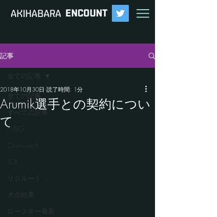
ENCOUNT
​AKIHABARA
記事
全ての記事
2018年10月30日
読了時間: 1分
全ての記事
Arumik選手との契約につい
すべての記事
て
PUBG
Overwatch
LOL
リクルート
大会結果
ロースター発表