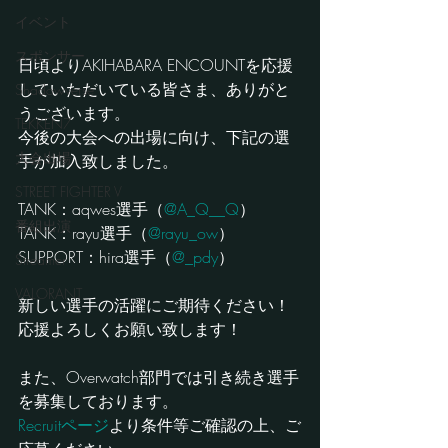
イベント
スポンサー
日頃よりAKIHABARA ENCOUNTを応援
していただいている皆さま、ありがと
Shadowverse
うございます。
TEKKEN7
今後の大会への出場に向け、下記の選
大会出場
手が加入致しました。
STREET FIGHTER V
TANK：aqwes選手（
@A_Q__Q
）
番組出演
TANK：rayu選手（
@rayu_ow
）
SUPPORT：hira選手（
@_pdy
）
Streamer
VALORANT
新しい選手の活躍にご期待ください！
応援よろしくお願い致します！
また、Overwatch部門では引き続き選手
を募集しております。
Recruitページ
より条件等ご確認の上、ご