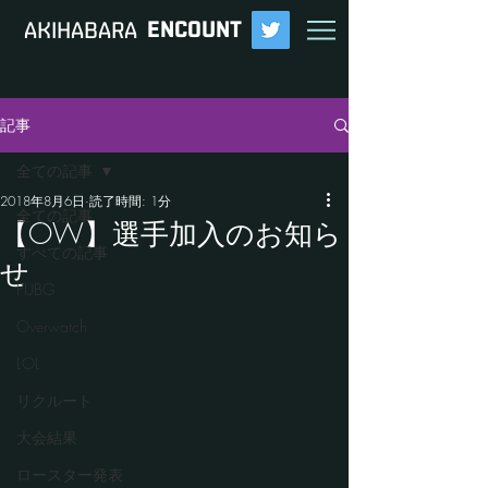
ENCOUNT
​AKIHABARA
記事
全ての記事
2018年8月6日
読了時間: 1分
全ての記事
【OW】選手加入のお知ら
すべての記事
せ
PUBG
Overwatch
LOL
リクルート
大会結果
ロースター発表