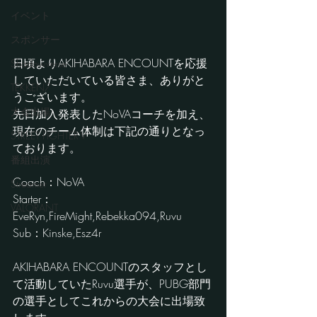
イベント
スポンサー
日頃よりAKIHABARA ENCOUNTを応援
Shadowverse
していただいている皆さま、ありがと
TEKKEN7
うございます。
大会出場
先日加入発表したNoVAコーチを加え、
現在のチーム体制は下記の通りとなっ
STREET FIGHTER V
ております。
番組出演
Coach：NoVA
Streamer
Starter：
VALORANT
EveRyn,FireMight,Rebekka094,Ruvu
Sub：Kinske,Esz4r
AKIHABARA ENCOUNTのスタッフとし
て活動していたRuvu選手が、PUBG部門
の選手としてこれからの大会に出場致