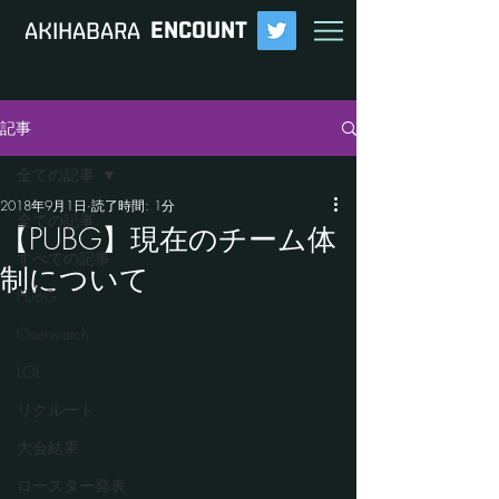
ENCOUNT
​AKIHABARA
記事
全ての記事
2018年9月1日
読了時間: 1分
全ての記事
【PUBG】現在のチーム体
すべての記事
制について
PUBG
Overwatch
LOL
リクルート
大会結果
ロースター発表