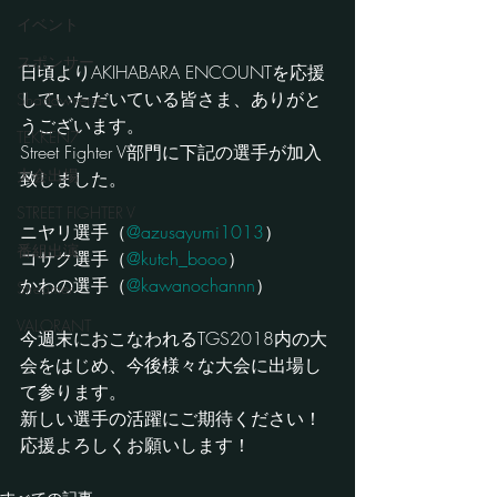
イベント
スポンサー
日頃よりAKIHABARA ENCOUNTを応援
していただいている皆さま、ありがと
Shadowverse
うございます。
TEKKEN7
Street Fighter V部門に下記の選手が加入
大会出場
致しました。
STREET FIGHTER V
ニヤリ選手（
@azusayumi1013
）
番組出演
コサク選手（
@kutch_booo
）
かわの選手（
@kawanochannn
）
Streamer
VALORANT
今週末におこなわれるTGS2018内の大
会をはじめ、今後様々な大会に出場し
て参ります。
新しい選手の活躍にご期待ください！
応援よろしくお願いします！