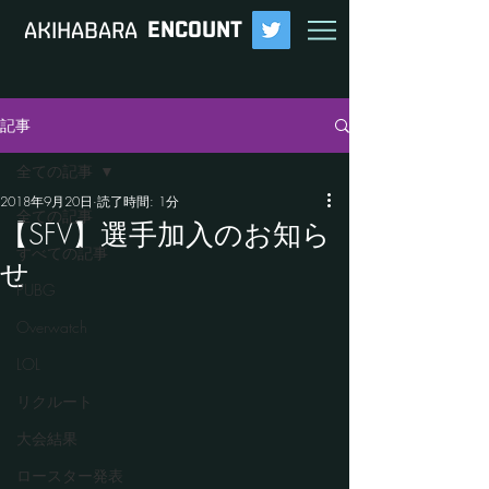
ENCOUNT
​AKIHABARA
記事
全ての記事
2018年9月20日
読了時間: 1分
全ての記事
【SFV】選手加入のお知ら
すべての記事
せ
PUBG
Overwatch
LOL
リクルート
大会結果
ロースター発表