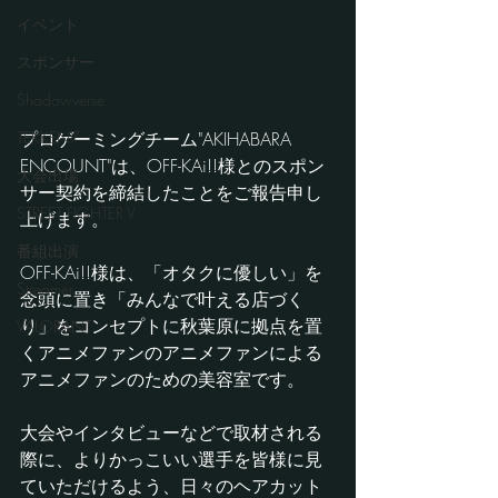
イベント
スポンサー
Shadowverse
プロゲーミングチーム"AKIHABARA 
TEKKEN7
ENCOUNT"は、OFF-KAi!!様とのスポン
大会出場
サー契約を締結したことをご報告申し
STREET FIGHTER V
上げます。
番組出演
OFF-KAi!!様は、「オタクに優しい」を
Streamer
念頭に置き「みんなで叶える店づく
り」をコンセプトに秋葉原に拠点を置
VALORANT
くアニメファンのアニメファンによる
アニメファンのための美容室です。
大会やインタビューなどで取材される
際に、よりかっこいい選手を皆様に見
ていただけるよう、日々のヘアカット