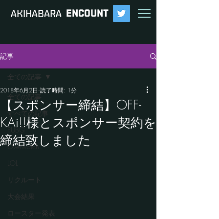
ENCOUNT
​AKIHABARA
記事
全ての記事
2018年6月2日
読了時間: 1分
全ての記事
【スポンサー締結】OFF-
すべての記事
KAi!!様とスポンサー契約を
PUBG
締結致しました
Overwatch
LOL
リクルート
大会結果
ロースター発表