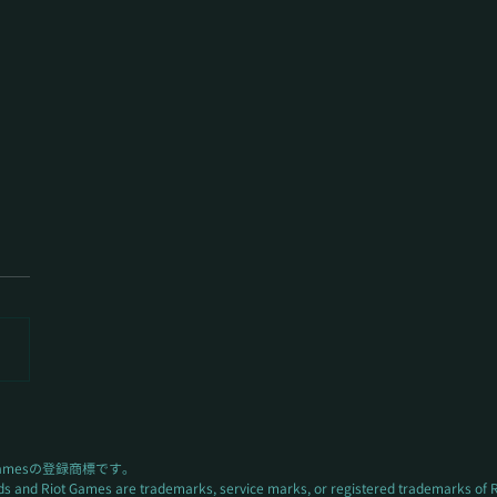
公式キャラクター”万世橋
キ”参戦！＆公式コスプ
ーディション開催のお知
 Gamesの登録商標です。
nds and Riot Games are trademarks, service marks, or registered trademarks of 