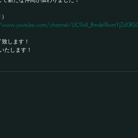
1
）
//www.youtube.com/channel/UC9xX_Rmde9kxmYjZsl0R
イ致します！
いたします！