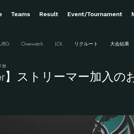
e
Teams
Result
Event/Tournament
PUBG
Overwatch
LOL
リクルート
大会結果
1分
Shadowverse
TEKKEN7
大会出場
STREET FIGHTER
amer】ストリーマー加入の